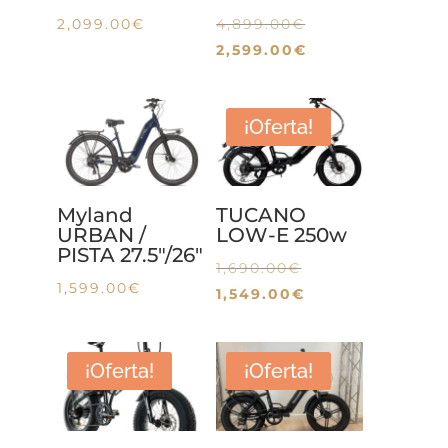
El
2,099.00
€
4,899.00
€
precio
El
2,599.00
€
original
precio
era:
actual
¡Oferta!
4,899.00€.
es:
2,599.00€.
Myland
TUCANO
URBAN /
LOW-E 250w
PISTA 27.5″/26″
El
1,690.00
€
1,599.00
€
precio
El
1,549.00
€
original
precio
era:
actual
¡Oferta!
¡Oferta!
1,690.00€.
es:
1,549.00€.