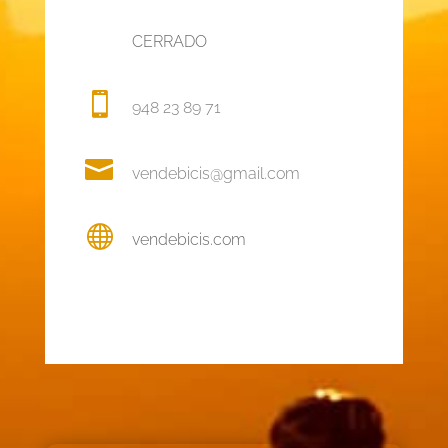
CERRADO

948 23 89 71

vendebicis@gmail.com

vendebicis.com