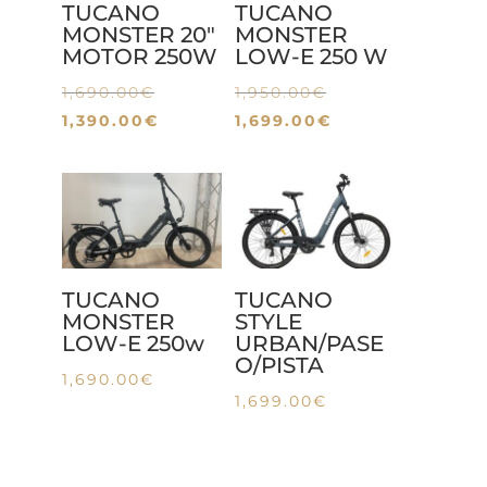
TUCANO
TUCANO
MONSTER 20″
MONSTER
MOTOR 250W
LOW-E 250 W
El
El
1,690.00
€
1,950.00
€
precio
El
precio
El
1,390.00
€
1,699.00
€
original
precio
original
precio
era:
actual
era:
actual
1,690.00€.
es:
1,950.00€.
es:
1,390.00€.
1,699.00€.
TUCANO
TUCANO
MONSTER
STYLE
LOW-E 250w
URBAN/PASE
O/PISTA
1,690.00
€
1,699.00
€