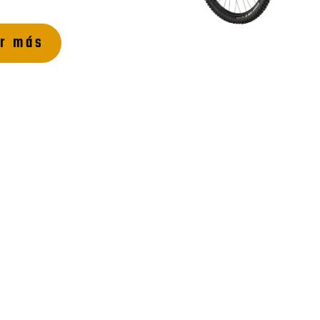
r más
Tipos de e-bikes
rsona tiene necesidades diferentes. Por eso, ofre
eléctricas
en Pamplona.