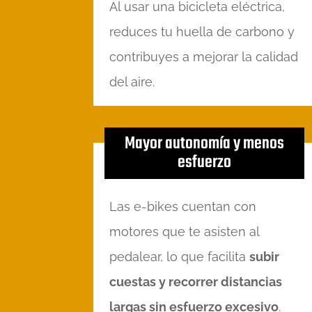
Al usar una bicicleta eléctrica,
reduces tu huella de carbono y
contribuyes a mejorar la calidad
del aire.
Mayor autonomía y menos
esfuerzo
Las e-bikes cuentan con
motores que te asisten al
pedalear, lo que facilita
subir
cuestas y recorrer distancias
largas sin esfuerzo excesivo
.