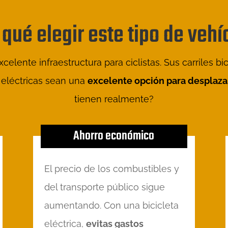
 qué elegir este tipo de vehí
lente infraestructura para ciclistas. Sus carriles b
 eléctricas sean una
excelente opción para desplazar
tienen realmente?
Ahorro económico
El precio de los combustibles y
del transporte público sigue
aumentando. Con una bicicleta
eléctrica,
evitas gastos