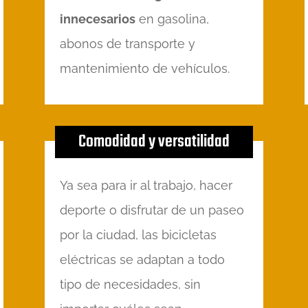
innecesarios
en gasolina,
abonos de transporte y
mantenimiento de vehículos.
Comodidad y versatilidad
Ya sea para ir al trabajo, hacer
deporte o disfrutar de un paseo
por la ciudad, las bicicletas
eléctricas se adaptan a todo
tipo de necesidades, sin