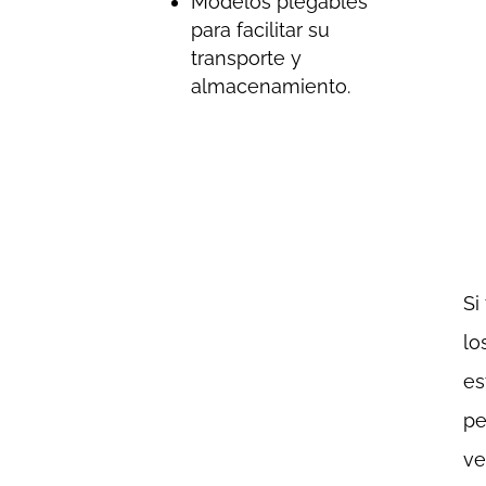
Modelos plegables
para facilitar su
transporte y
almacenamiento.
Si
lo
es
pe
ve