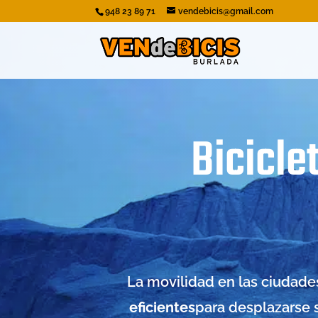
948 23 89 71
vendebicis@gmail.com
Bicicle
La movilidad en las ciudad
eficientes
para desplazarse s