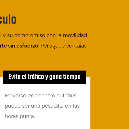
culo
ici y su compromiso con la movilidad
te sin esfuerzo
. Pero ¿qué ventajas
Evita el tráfico y gana tiempo
Moverse en coche o autobús
puede ser una pesadilla en las
horas punta.