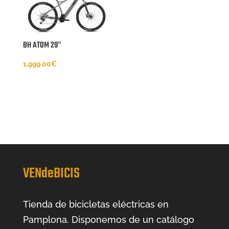
era:
es:
1,690.00€.
1,549.00€.
4,899.00€.
3,599.00€.
BH ATOM 29″
1,999.00
€
VENdeBICIS
Tienda de bicicletas eléctricas en
Pamplona. Disponemos de un catálogo