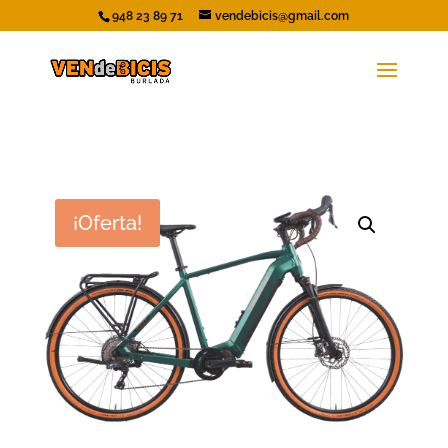
948 23 89 71
vendebicis@gmail.com
¡Oferta!