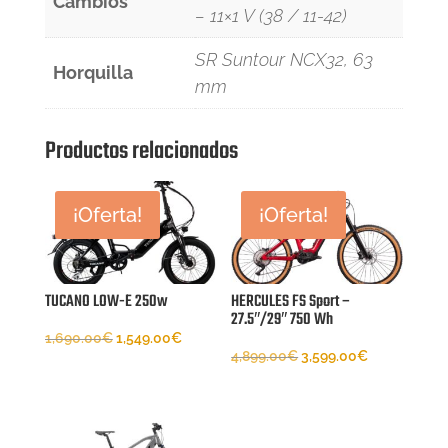
Cambios
– 11×1 V (38 / 11-42)
SR Suntour NCX32, 63
Horquilla
mm
Productos relacionados
¡Oferta!
¡Oferta!
TUCANO LOW-E 250w
HERCULES FS Sport –
27.5″/29″ 750 Wh
El
El
1,690.00
€
1,549.00
€
El
El
4,899.00
€
3,599.00
€
precio
precio
precio
precio
original
actual
original
actual
era:
es: