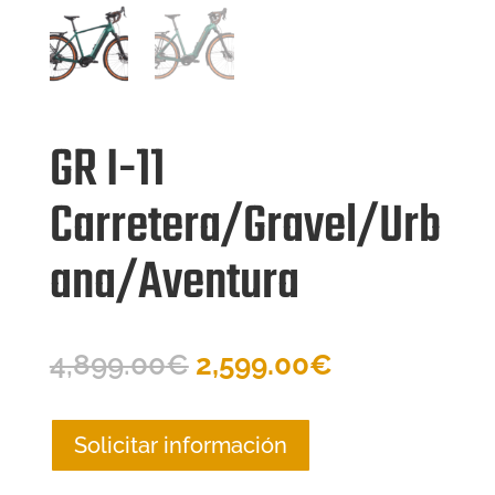
GR I-11
Carretera/Gravel/Urb
ana/Aventura
El
El
4,899.00
€
2,599.00
€
precio
precio
original
actual
Solicitar información
era:
es: