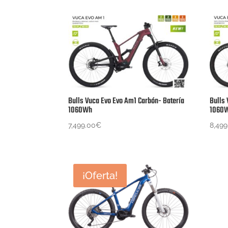
Bulls Vuca Evo Evo Am1 Carbón- Batería
Bulls
1060Wh
1060
7,499.00
€
8,499
¡Oferta!