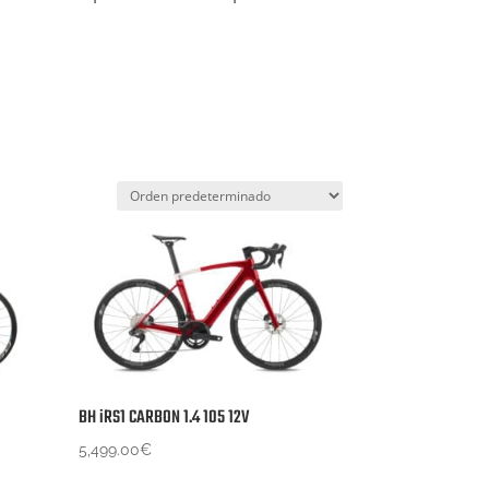
BH iRS1 CARBON 1.4 105 12V
5,499.00
€