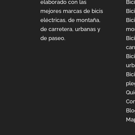
elaborado con las
Bic
mejores marcas de bicis
Bic
eléctricas, de montaña,
Bic
de carretera, urbanas y
mo
de paseo.
Bic
car
Bic
urb
Bic
ple
Qu
Con
Blo
Ma