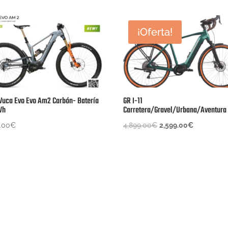
¡Oferta!
 Vuca Evo Evo Am2 Carbón- Batería
GR I-11
Wh
Carretera/Gravel/Urbana/Aventura
El
El
.00
€
4,899.00
€
2,599.00
€
precio
precio
original
actual
era:
es:
4,899.00€.
2,599.00€