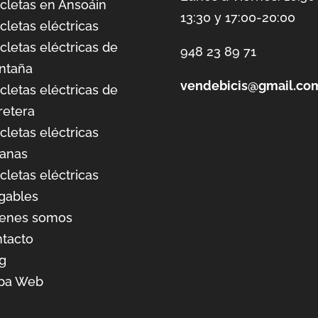
icletas en Ansoáin
13:30 y 17:00-20:00
icletas eléctricas
icletas eléctricas de
948 23 89 71
ntaña
vendebicis@gmail.co
icletas eléctricas de
retera
icletas eléctricas
anas
icletas eléctricas
gables
ienes somos
tacto
g
pa Web