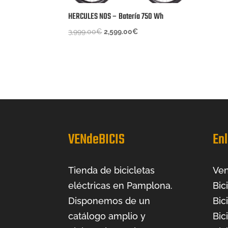
HERCULES NOS – Batería 750 Wh
El
El
3,999.00
€
2,599.00
€
precio
precio
original
actual
era:
es:
3,999.00€.
2,599.00€.
VENdeBICIS
Enl
Tienda de bicicletas
Ven
eléctricas en Pamplona.
Bic
Disponemos de un
Bic
catálogo amplio y
Bic