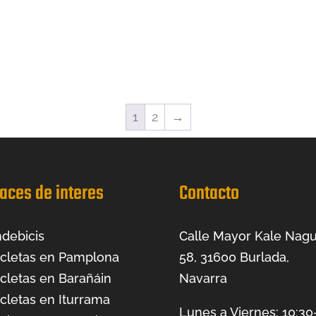
1
2
→
aces de interes
Contacto
debicis
Calle Mayor Kale Nagu
icletas en Pamplona
58, 31600 Burlada,
icletas en Barañáin
Navarra
icletas en Iturrama
Lunes a Viernes: 10:30