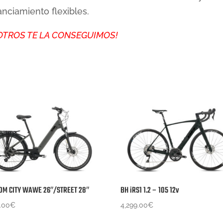
anciamiento flexibles.
SOTROS TE LA CONSEGUIMOS!
OM CITY WAWE 26″/STREET 28″
BH iRS1 1.2 – 105 12v
.00
€
4,299.00
€