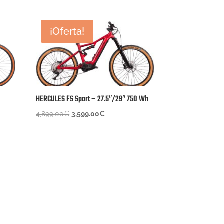
¡Oferta!
HERCULES FS Sport – 27.5″/29″ 750 Wh
El
El
4,899.00
€
3,599.00
€
precio
precio
original
actual
era:
es:
4,899.00€.
3,599.00€.
.