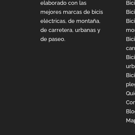
elaborado con las
Bic
mejores marcas de bicis
Bic
eléctricas, de montaña,
Bic
de carretera, urbanas y
mo
de paseo.
Bic
car
Bic
urb
Bic
ple
Qu
Con
Blo
Ma