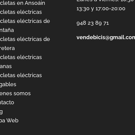
icletas en Ansoáin
13:30 y 17:00-20:00
icletas eléctricas
icletas eléctricas de
948 23 89 71
ntaña
vendebicis@gmail.co
icletas eléctricas de
retera
icletas eléctricas
anas
icletas eléctricas
gables
ienes somos
tacto
g
pa Web