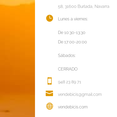
58, 31600 Burlada, Navarra

Lunes a viernes:
De 10:30-13:30
De 17:00-20:00
Sábados:
CERRADO

948 23 89 71

vendebicis@gmail.com

vendebicis.com