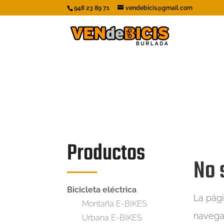
948 23 89 71
vendebicis@gmail.com
Productos
No 
Bicicleta eléctrica
La pági
Montaña E-BIKES
navegac
Urbana E-BIKES