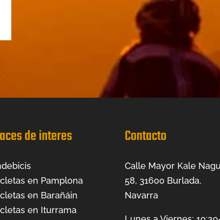
aces de interes
Contacto
debicis
Calle Mayor Kale Nagu
icletas en Pamplona
58, 31600 Burlada,
icletas en Barañáin
Navarra
icletas en Iturrama
Lunes a Viernes: 10:30