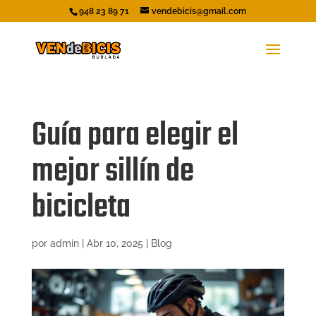
948 23 89 71
vendebicis@gmail.com
Guía para elegir el
mejor sillín de
bicicleta
por
admin
|
Abr 10, 2025
|
Blog