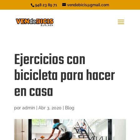
948 23 89 71
vendebicis@gmail.com
Ejercicios con
bicicleta para hacer
en casa
por
admin
|
Abr 3, 2020
|
Blog